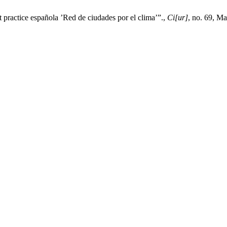
 practice española ’Red de ciudades por el clima’”.,
Ci[ur]
, no. 69, Ma