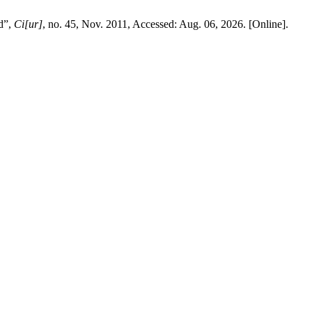
id”,
Ci[ur]
, no. 45, Nov. 2011, Accessed: Aug. 06, 2026. [Online].