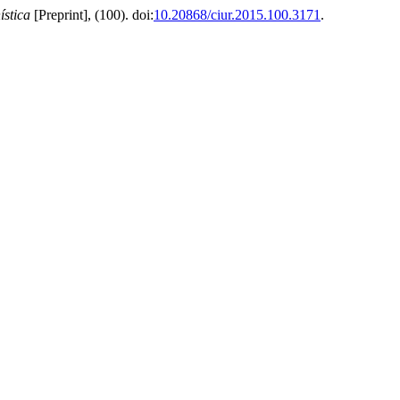
ística
[Preprint], (100). doi:
10.20868/ciur.2015.100.3171
.