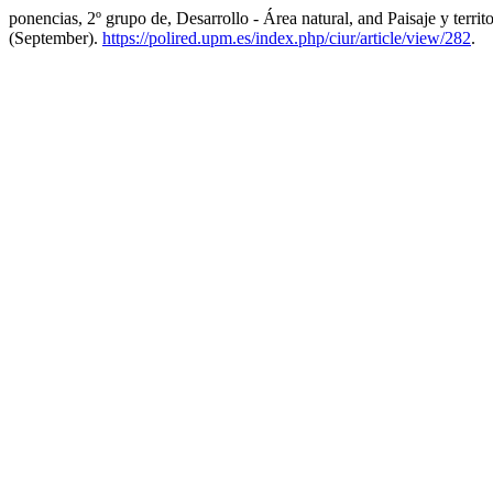
ponencias, 2º grupo de, Desarrollo - Área natural, and Paisaje y terr
(September).
https://polired.upm.es/index.php/ciur/article/view/282
.