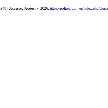
4;(40). Accessed August 7, 2026.
https://polired.upm.es/index.php/ciur/