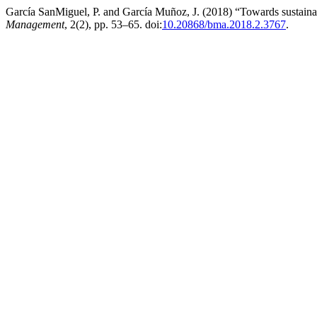
García SanMiguel, P. and García Muñoz, J. (2018) “Towards sustainabl
Management
, 2(2), pp. 53–65. doi:
10.20868/bma.2018.2.3767
.