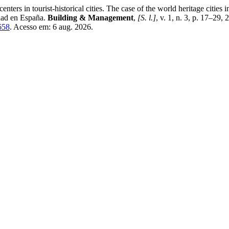
 tourist-historical cities. The case of the world heritage cities in 
idad en España.
Building & Management
,
[S. l.]
, v. 1, n. 3, p. 17–29
658
. Acesso em: 6 aug. 2026.