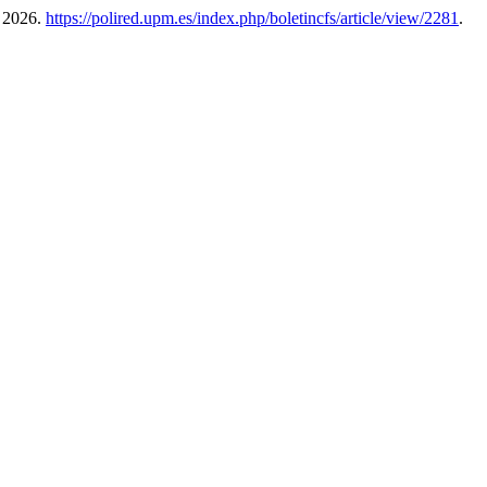
, 2026.
https://polired.upm.es/index.php/boletincfs/article/view/2281
.