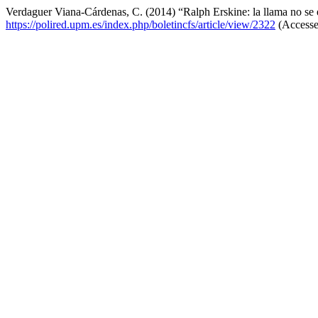
Verdaguer Viana-Cárdenas, C. (2014) “Ralph Erskine: la llama no se
https://polired.upm.es/index.php/boletincfs/article/view/2322
(Accesse