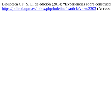
Biblioteca CF+S, E. de edición (2014) “Experiencias sobre construcc
https://polired.upm.es/index.php/boletincfs/article/view/2303
(Accesse