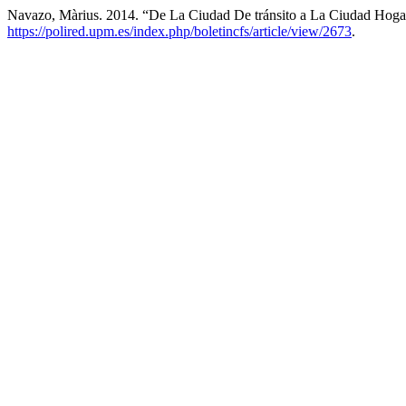
Navazo, Màrius. 2014. “De La Ciudad De tránsito a La Ciudad Hoga
https://polired.upm.es/index.php/boletincfs/article/view/2673
.