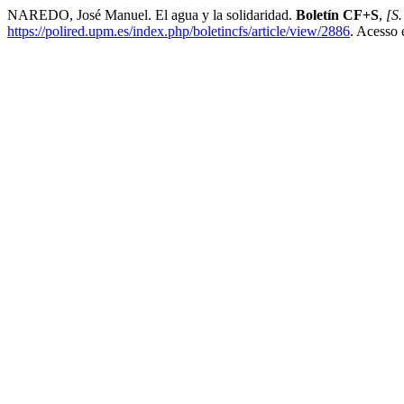
NAREDO, José Manuel. El agua y la solidaridad.
Boletín CF+S
,
[S.
https://polired.upm.es/index.php/boletincfs/article/view/2886
. Acesso 