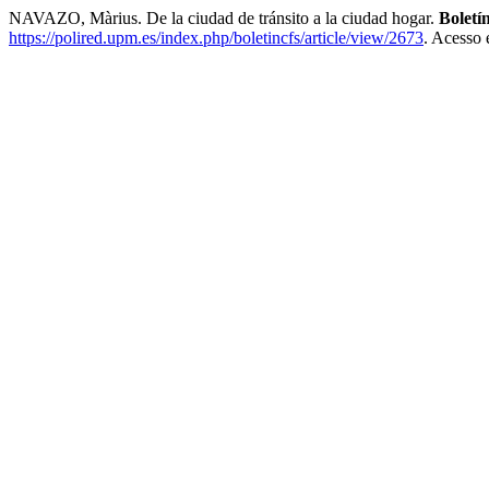
NAVAZO, Màrius. De la ciudad de tránsito a la ciudad hogar.
Boletí
https://polired.upm.es/index.php/boletincfs/article/view/2673
. Acesso 