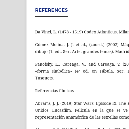
REFERENCES
Da Vinci, L. (1478 - 1519) Codex Atlanticus, Milan
Gómez Molina, J. J. et al., (coord.) (2002) M
dibujo (1. ed., Ser. Arte. grandes temas). Madri
Panofsky, E., Careaga, V., and Careaga, V. (
«forma simbólica» (4ª ed. en Fábula, Ser. F
Tusquets.
Referencias fílmicas
Abrams, J. J. (2019) Star Wars: Episode IX. The 
Unidos: Lucasfilm. Película en la que se 
representación anamórfica de las estrellas como 