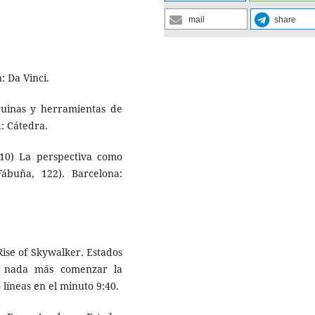
mail
share
: Da Vinci.
áquinas y herramientas de
d: Cátedra.
2010) La perspectiva como
ábuña, 122). Barcelona:
Rise of Skywalker. Estados
ve nada más comenzar la
líneas en el minuto 9:40.