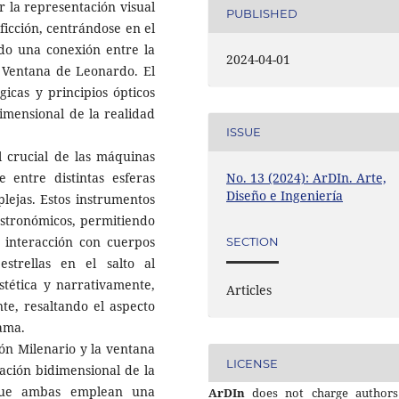
ar la representación visual
PUBLISHED
 ficción, centrándose en el
ndo una conexión entre la
2024-04-01
a Ventana de Leonardo. El
gicas y principios ópticos
imensional de la realidad
ISSUE
l crucial de las máquinas
 entre distintas esferas
No. 13 (2024): ArDIn. Arte,
Diseño e Ingeniería
plejas. Estos instrumentos
astronómicos, permitiendo
a interacción con cuerpos
SECTION
strellas en el salto al
estética y narrativamente,
Articles
te, resaltando el aspecto
rama.
cón Milenario y la ventana
LICENSE
ación bidimensional de la
nque ambas emplean una
ArDIn
does not charge authors