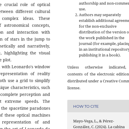
authorship and non-commer
e crucial role of optical
use.
tween different cultural
Authors may separately
f complex ideas. These
establish additional agreem
f astronomical concepts,
for the non-exclusive
ion and interaction with
distribution of the version o
the work published in the
n of stars in the jump to
journal (for example, placing
hetically and narratively,
in an institutional repositor
, highlighting the visual
publishing it in a book).
 plot.
on with Leonardo's window
Unless otherwise indicated,
representation of reality
contents of the electronic editio
oth use a grid to simplify
distributed under a Creative Com
nique characteristics, such
license.
e complete perception and
at extreme speeds. The
HOW TO CITE
ts the spacetime paradoxes
 of these optical machines
Mayo-Vega, L., & Pérez-
representation of and
González, C. (2024). La cabina
rom the art of Leonardo da