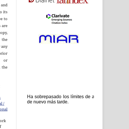
e and
o its
ee to
s are
opy,
o the
r any
rior
r or
h the
t
s
l /
ional
work
f