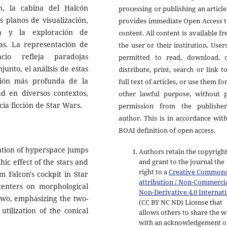
ón, la cabina del Halcón
processing or publishing an articl
s planos de visualización,
provides immediate Open Access t
a y la exploración de
content. All content is available fr
as. La representación de
the user or their institution. User
cio refleja paradojas
permitted to read, download, c
junto, el análisis de estas
distribute, print, search or link t
ión más profunda de la
full text of articles, or use them fo
ad en diversos contextos,
other lawful purpose, without p
cia ficción de Star Wars.
permission from the publishe
author. This is in accordance wit
BOAI definition of open access.
tation of hyperspace jumps
Authors retain the copyrigh
hic effect of the stars and
and grant to the journal the
right to a
Creative Common
 Falcon's cockpit in Star
attribution / Non-Commercia
enters on morphological
Non-Derivative 4.0 Internat
 two, emphasizing the two-
(CC BY NC ND) License that
utilization of the conical
allows others to share the 
with an acknowledgement o