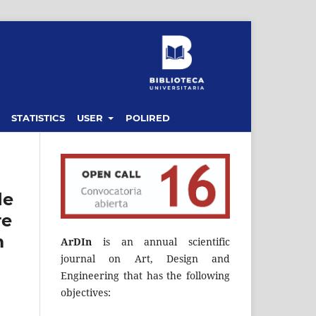
STATISTICS
USER
POLIRED
de
re
m
ArDIn
is an annual scientific
journal on Art, Design and
Engineering that has the following
objectives: