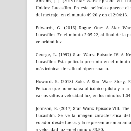
Abrams, J. J. (2015) Star Wars: Episode VII. T
Unidos: Lucasfilm. En esta película aparece el
del metraje, en el minuto 49:20 y en el 2:04:13.
Edwards, G. (2016) Rogue One: A Star Wars
Lucasfilm. En el minuto 2:05:22, al final de la p
velocidad luz.
George, L. (1997) Star Wars: Episode IV. A N
Lucasfilm: Esta película presenta en el minuto
más icónicas de salto al hiperespacio.
Howard, R. (2018) Solo: A Star Wars Story, E
Película que homenajea al icónico piloto y a l
varios saltos a velocidad luz, en los minutos 1:04
Johnson, R. (2017) Star Wars: Episode VIII. The 
Lucasfilm. Se ve la imagen característica de
volador desde fuera, y la representación anamór
a velocidad luz en el minuto 53:50.