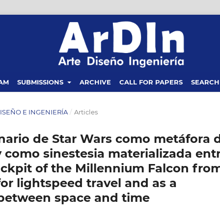
EAM
SUBMISSIONS
ARCHIVE
CALL FOR PAPERS
SEARCH
 DISEÑO E INGENIERÍA
/
Articles
enario de Star Wars como metáfora 
 y como sinestesia materializada ent
ckpit of the Millennium Falcon fro
or lightspeed travel and as a
 between space and time