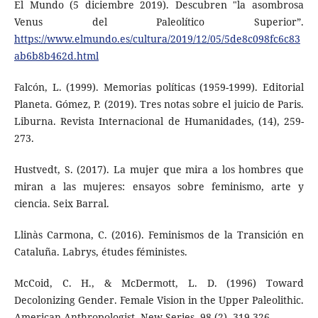
El Mundo (5 diciembre 2019). Descubren "la asombrosa
Venus del Paleolítico Superior”.
https://www.elmundo.es/cultura/2019/12/05/5de8c098fc6c83
ab6b8b462d.html
Falcón, L. (1999). Memorias políticas (1959-1999). Editorial
Planeta. Gómez, P. (2019). Tres notas sobre el juicio de Paris.
Liburna. Revista Internacional de Humanidades, (14), 259-
273.
Hustvedt, S. (2017). La mujer que mira a los hombres que
miran a las mujeres: ensayos sobre feminismo, arte y
ciencia. Seix Barral.
Llinàs Carmona, C. (2016). Feminismos de la Transición en
Cataluña. Labrys, études féministes.
McCoid, C. H., & McDermott, L. D. (1996) Toward
Decolonizing Gender. Female Vision in the Upper Paleolithic.
American Anthropologist, New Series, 98 (2), 319-326.