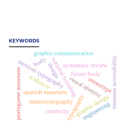
KEYWORDS
graphic communication
museum accessibility
body
national branding
mexican typography
design
systematic review
portuguese museums
future body
sculpture
visual identity
stereotype
spanish museums
typography
graphic design
stereotypography
engineering
creativity